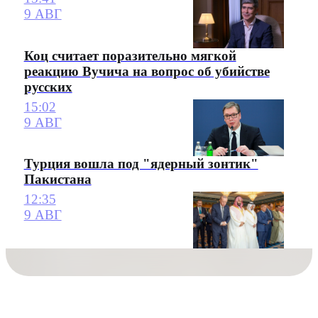
9 АВГ
Коц считает поразительно мягкой
реакцию Вучича на вопрос об убийстве
русских
15:02
9 АВГ
Турция вошла под "ядерный зонтик"
Пакистана
12:35
9 АВГ