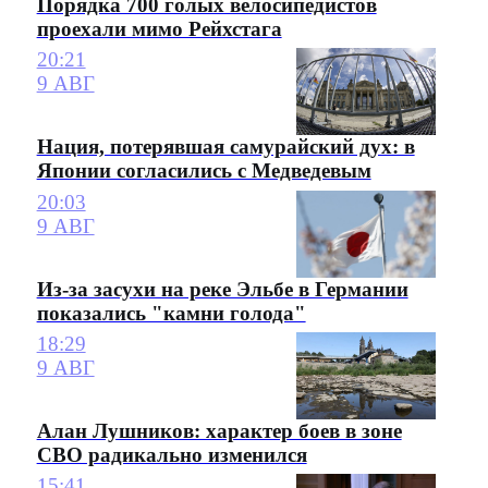
Порядка 700 голых велосипедистов
проехали мимо Рейхстага
20:21
9 АВГ
Нация, потерявшая самурайский дух: в
Японии согласились с Медведевым
20:03
9 АВГ
Из-за засухи на реке Эльбе в Германии
показались "камни голода"
18:29
9 АВГ
Алан Лушников: характер боев в зоне
СВО радикально изменился
15:41