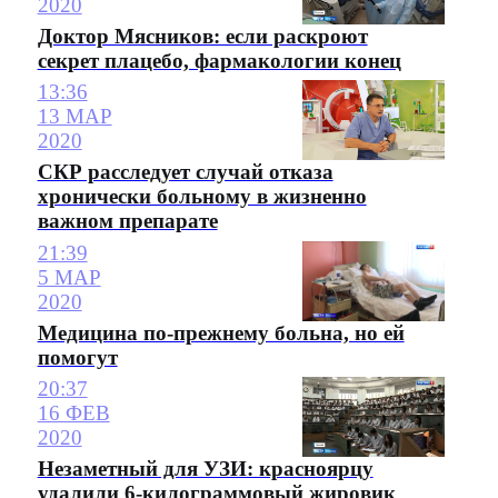
2020
Доктор Мясников: если раскроют
секрет плацебо, фармакологии конец
13:36
13 МАР
2020
СКР расследует случай отказа
хронически больному в жизненно
важном препарате
21:39
5 МАР
2020
Медицина по-прежнему больна, но ей
помогут
20:37
16 ФЕВ
2020
Незаметный для УЗИ: красноярцу
удалили 6-килограммовый жировик