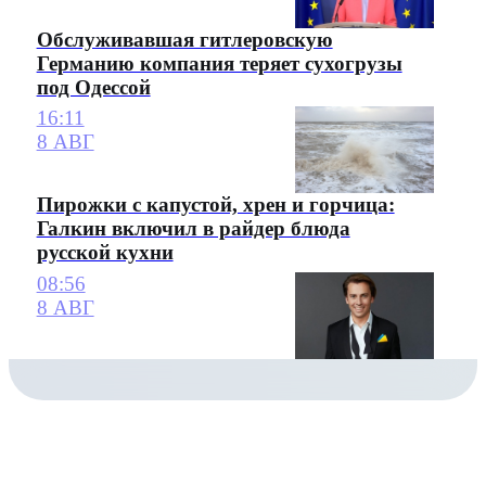
Обслуживавшая гитлеровскую
Германию компания теряет сухогрузы
под Одессой
16:11
8 АВГ
Пирожки с капустой, хрен и горчица:
Галкин включил в райдер блюда
русской кухни
08:56
8 АВГ