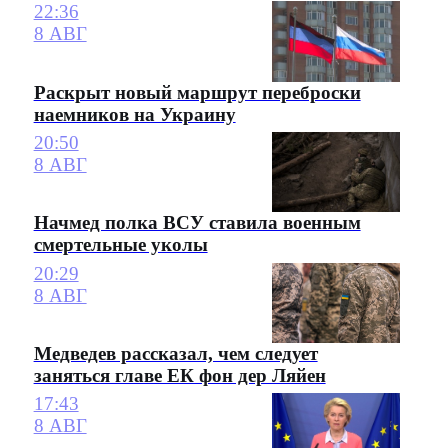
22:36
8 АВГ
Раскрыт новый маршрут переброски
наемников на Украину
20:50
8 АВГ
Начмед полка ВСУ ставила военным
смертельные уколы
20:29
8 АВГ
Медведев рассказал, чем следует
заняться главе ЕК фон дер Ляйен
17:43
8 АВГ