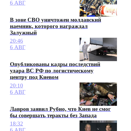
6 АВГ
В зоне СВО уничтожен молдавский
наемник, которого награждал
Залужный
20:46
6 АВГ
Опубликованы кадры последствий
удара ВС РФ по логистическому
центру под Киевом
20:10
6 АВГ
Лавров заявил Рубио, что Киев не смог
бы совершать теракты без Запада
18:32
6 АВГ