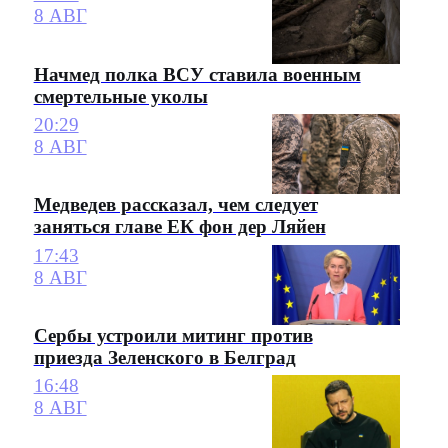
8 АВГ
Начмед полка ВСУ ставила военным
смертельные уколы
20:29
8 АВГ
Медведев рассказал, чем следует
заняться главе ЕК фон дер Ляйен
17:43
8 АВГ
Сербы устроили митинг против
приезда Зеленского в Белград
16:48
8 АВГ