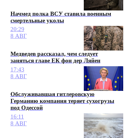
Начмед полка ВСУ ставила военным
смертельные уколы
20:29
8 АВГ
Медведев рассказал, чем следует
заняться главе ЕК фон дер Ляйен
17:43
8 АВГ
Обслуживавшая гитлеровскую
Германию компания теряет сухогрузы
под Одессой
16:11
8 АВГ