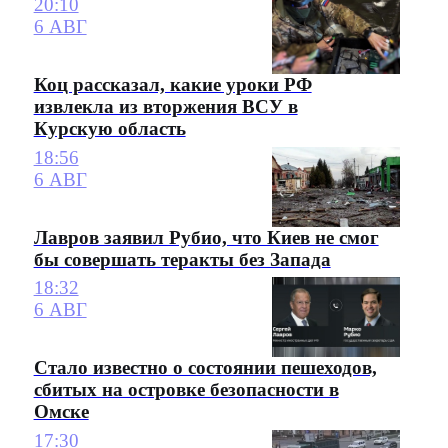
20:10
6 АВГ
Коц рассказал, какие уроки РФ
извлекла из вторжения ВСУ в
Курскую область
18:56
6 АВГ
Лавров заявил Рубио, что Киев не смог
бы совершать теракты без Запада
18:32
6 АВГ
Стало известно о состоянии пешеходов,
сбитых на островке безопасности в
Омске
17:30