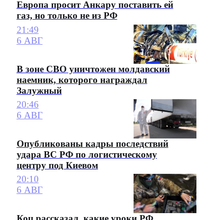
Европа просит Анкару поставить ей
газ, но только не из РФ
21:49
6 АВГ
В зоне СВО уничтожен молдавский
наемник, которого награждал
Залужный
20:46
6 АВГ
Опубликованы кадры последствий
удара ВС РФ по логистическому
центру под Киевом
20:10
6 АВГ
Коц рассказал, какие уроки РФ