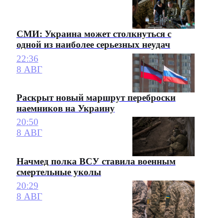
СМИ: Украина может столкнуться с
одной из наиболее серьезных неудач
22:36
8 АВГ
Раскрыт новый маршрут переброски
наемников на Украину
20:50
8 АВГ
Начмед полка ВСУ ставила военным
смертельные уколы
20:29
8 АВГ