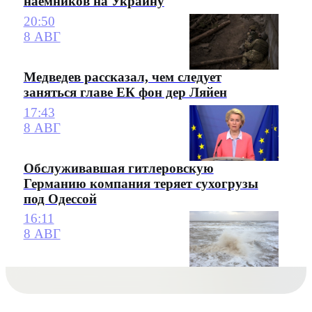
наемников на Украину
20:50
8 АВГ
Медведев рассказал, чем следует
заняться главе ЕК фон дер Ляйен
17:43
8 АВГ
Обслуживавшая гитлеровскую
Германию компания теряет сухогрузы
под Одессой
16:11
8 АВГ