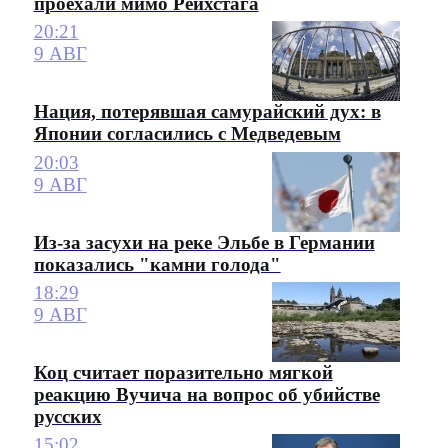
проехали мимо Рейхстага
20:21
9 АВГ
Нация, потерявшая самурайский дух: в
Японии согласились с Медведевым
20:03
9 АВГ
Из-за засухи на реке Эльбе в Германии
показались "камни голода"
18:29
9 АВГ
Коц считает поразительно мягкой
реакцию Вучича на вопрос об убийстве
русских
15:02