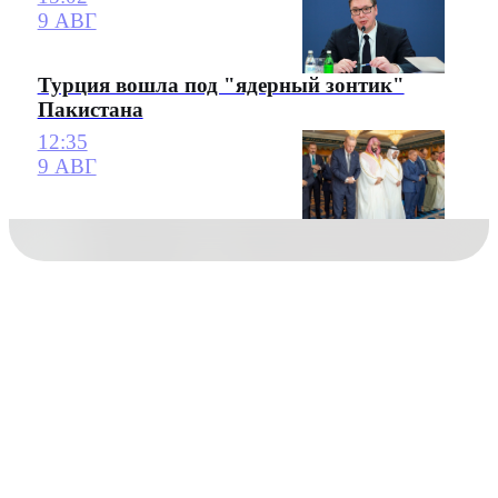
9 АВГ
Турция вошла под "ядерный зонтик"
Пакистана
12:35
9 АВГ