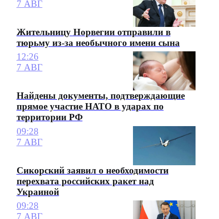
7 АВГ
Жительницу Норвегии отправили в
тюрьму из-за необычного имени сына
12:26
7 АВГ
Найдены документы, подтверждающие
прямое участие НАТО в ударах по
территории РФ
09:28
7 АВГ
Сикорский заявил о необходимости
перехвата российских ракет над
Украиной
09:28
7 АВГ