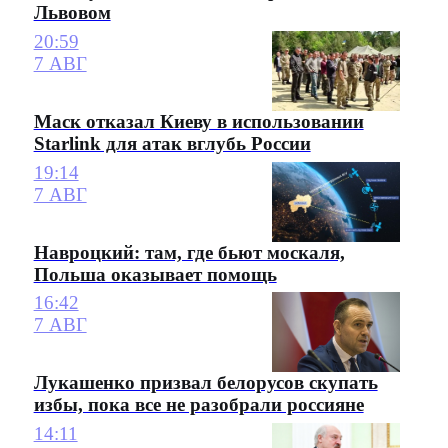
Львовом
20:59
7 АВГ
Маск отказал Киеву в использовании
Starlink для атак вглубь России
19:14
7 АВГ
Навроцкий: там, где бьют москаля,
Польша оказывает помощь
16:42
7 АВГ
Лукашенко призвал белорусов скупать
избы, пока все не разобрали россияне
14:11