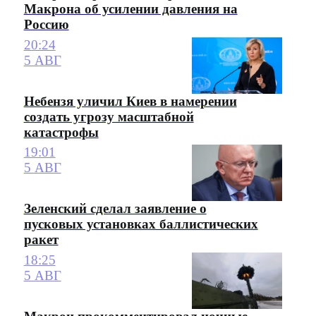
Макрона об усилении давления на
Россию
20:24
5 АВГ
Небензя уличил Киев в намерении
создать угрозу масштабной
катастрофы
19:01
5 АВГ
Зеленский сделал заявление о
пусковых установках баллистических
ракет
18:25
5 АВГ