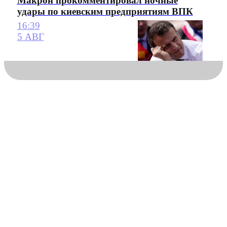
Макрон прокомментировал ночные
удары по киевским предприятиям ВПК
16:39
5 АВГ