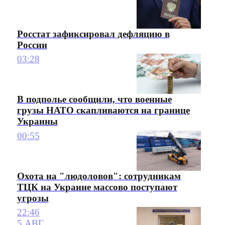
Росстат зафиксировал дефляцию в
России
03:28
В подполье сообщили, что военные
грузы НАТО скапливаются на границе
Украины
00:55
Охота на "людоловов": сотрудникам
ТЦК на Украине массово поступают
угрозы
22:46
5 АВГ