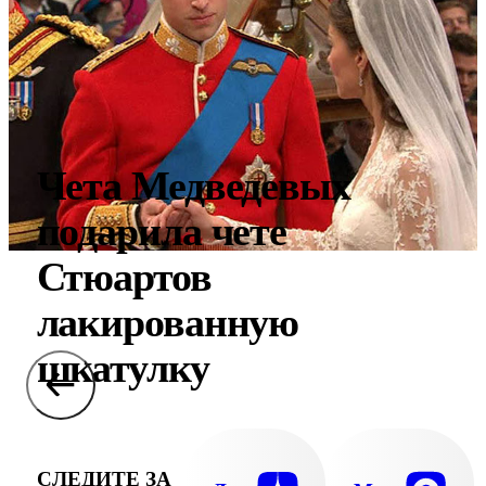
Чета Медведевых
подарила чете
Стюартов
лакированную
шкатулку
СЛЕДИТЕ ЗА