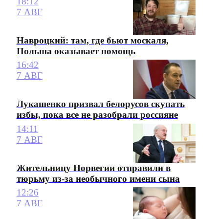
18:12
7 АВГ
Навроцкий: там, где бьют москаля,
Польша оказывает помощь
16:42
7 АВГ
Лукашенко призвал белорусов скупать
избы, пока все не разобрали россияне
14:11
7 АВГ
Жительницу Норвегии отправили в
тюрьму из-за необычного имени сына
12:26
7 АВГ