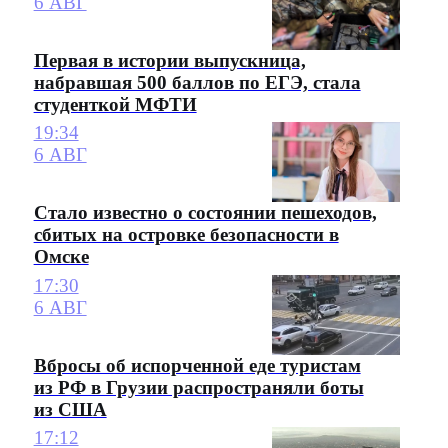
6 АВГ
Первая в истории выпускница,
набравшая 500 баллов по ЕГЭ, стала
студенткой МФТИ
19:34
6 АВГ
Стало известно о состоянии пешеходов,
сбитых на островке безопасности в
Омске
17:30
6 АВГ
Вбросы об испорченной еде туристам
из РФ в Грузии распространяли боты
из США
17:12