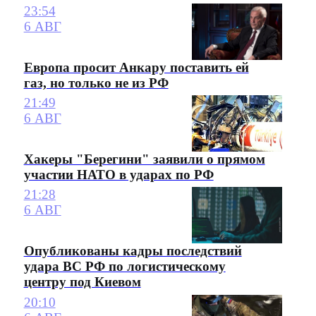
23:54
6 АВГ
Европа просит Анкару поставить ей
газ, но только не из РФ
21:49
6 АВГ
Хакеры "Берегини" заявили о прямом
участии НАТО в ударах по РФ
21:28
6 АВГ
Опубликованы кадры последствий
удара ВС РФ по логистическому
центру под Киевом
20:10