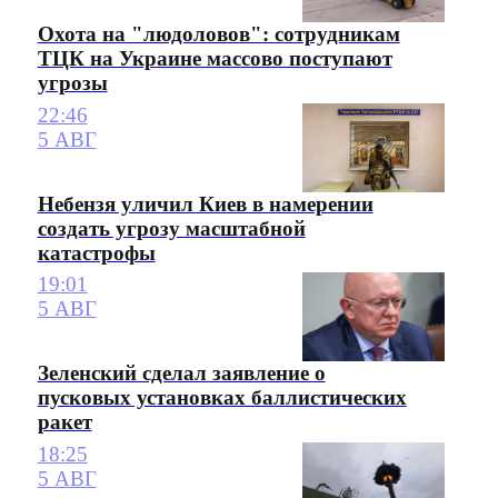
Охота на "людоловов": сотрудникам
ТЦК на Украине массово поступают
угрозы
22:46
5 АВГ
Небензя уличил Киев в намерении
создать угрозу масштабной
катастрофы
19:01
5 АВГ
Зеленский сделал заявление о
пусковых установках баллистических
ракет
18:25
5 АВГ