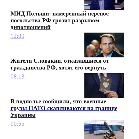
МИД Польши: намеренный перенос
посольства РФ грозит разрывом
дипотношений
12:09
Жители Словакии, отказавшиеся от
гражданства РФ, хотят его вернуть
08:13
В подполье сообщили, что военные
грузы НАТО скапливаются на границе
Украины
00:55