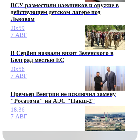
ВСУ разместили наемников и оружие в
действующем детском лагере под
Львовом
20:59
7 АВГ
В Сербии назвали визит Зеленского в
Белград местью ЕС
20:56
7 АВГ
Премьер Венгрии не исключил замену
"Росатома" на АЭС "Пакш-2"
18:36
7 АВГ