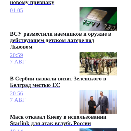
новому признаку
01:05
ВСУ разместили наемников и оружие в
действующем детском лагере под
Львовом
20:59
7 АВГ
В Сербии назвали визит Зеленского в
Белград местью ЕС
20:56
7 АВГ
Маск отказал Киеву в использовании
Starlink для атак вглубь России