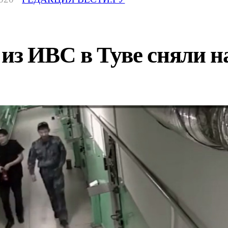
из ИВС в Туве сняли н