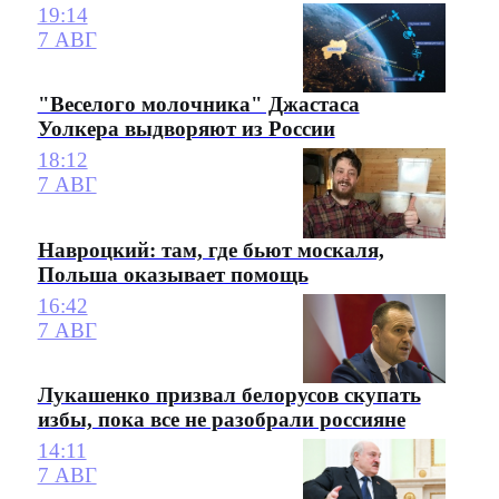
19:14
7 АВГ
"Веселого молочника" Джастаса
Уолкера выдворяют из России
18:12
7 АВГ
Навроцкий: там, где бьют москаля,
Польша оказывает помощь
16:42
7 АВГ
Лукашенко призвал белорусов скупать
избы, пока все не разобрали россияне
14:11
7 АВГ