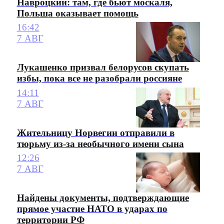
Навроцкий: там, где бьют москаля,
Польша оказывает помощь
16:42
7 АВГ
Лукашенко призвал белорусов скупать
избы, пока все не разобрали россияне
14:11
7 АВГ
Жительницу Норвегии отправили в
тюрьму из-за необычного имени сына
12:26
7 АВГ
Найдены документы, подтверждающие
прямое участие НАТО в ударах по
территории РФ