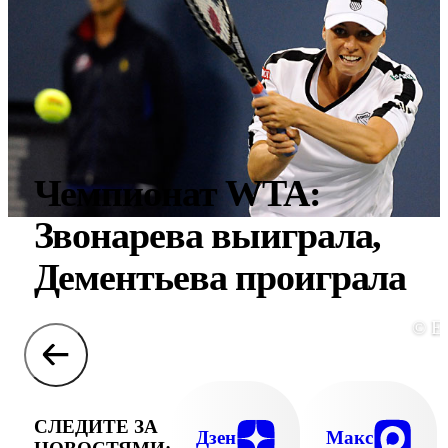
Чемпионат WTA:
Звонарева выиграла,
Дементьева проиграла
© E
СЛЕДИТЕ ЗА
Дзен
Макс