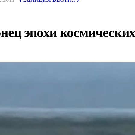
нец эпохи космических