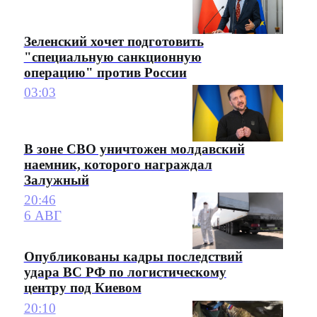
Зеленский хочет подготовить
"специальную санкционную
операцию" против России
03:03
В зоне СВО уничтожен молдавский
наемник, которого награждал
Залужный
20:46
6 АВГ
Опубликованы кадры последствий
удара ВС РФ по логистическому
центру под Киевом
20:10