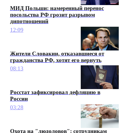
МИД Польши: намеренный перенос
посольства РФ грозит разрывом
дипотношений
12:09
Жители Словакии, отказавшиеся от
гражданства РФ, хотят его вернуть
08:13
Росстат зафиксировал дефляцию в
России
03:28
Охота на "людоловов": сотрудникам