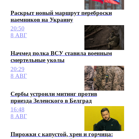
Раскрыт новый маршрут переброски
наемников на Украину
20:50
8 АВГ
Начмед полка ВСУ ставила военным
смертельные уколы
20:29
8 АВГ
Сербы устроили митинг против
приезда Зеленского в Белград
16:48
8 АВГ
Пирожки с капустой, хрен и горчица: