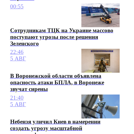
00:55
Сотрудникам ТЦК на Украине массово
поступают угрозы после решения
Зеленского
22:46
5 АВГ
В Воронежской области объявлена
опасность атаки БПЛА, в Воронеже
звучат сирены
21:40
5 АВГ
Небензя уличил Киев в намерении
создать угрозу масштабной