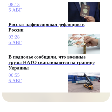
08:13
6 АВГ
Росстат зафиксировал дефляцию в
России
03:28
6 АВГ
В подполье сообщили, что военные
грузы НАТО скапливаются на границе
Украины
00:55
6 АВГ