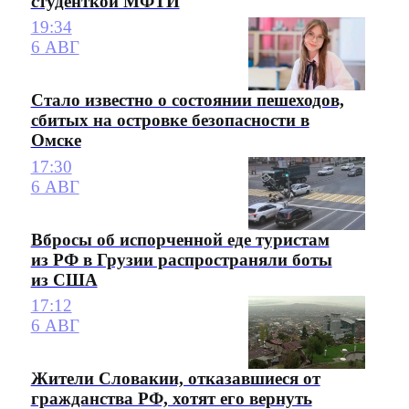
студенткой МФТИ
19:34
6 АВГ
Стало известно о состоянии пешеходов,
сбитых на островке безопасности в
Омске
17:30
6 АВГ
Вбросы об испорченной еде туристам
из РФ в Грузии распространяли боты
из США
17:12
6 АВГ
Жители Словакии, отказавшиеся от
гражданства РФ, хотят его вернуть