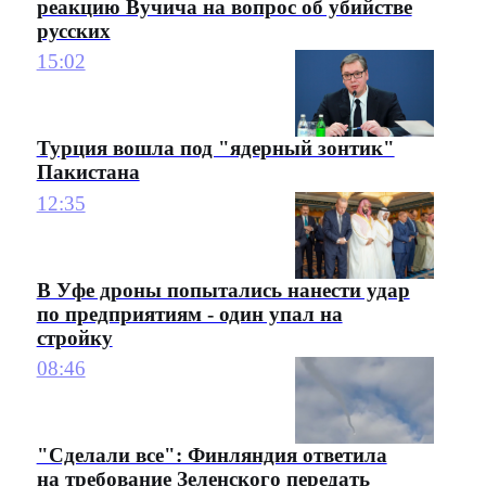
реакцию Вучича на вопрос об убийстве
русских
15:02
Турция вошла под "ядерный зонтик"
Пакистана
12:35
В Уфе дроны попытались нанести удар
по предприятиям - один упал на
стройку
08:46
"Сделали все": Финляндия ответила
на требование Зеленского передать