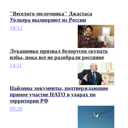
"Веселого молочника" Джастаса
Уолкера выдворяют из России
18:12
Лукашенко призвал белорусов скупать
избы, пока все не разобрали россияне
14:11
Найдены документы, подтверждающие
прямое участие НАТО в ударах по
территории РФ
09:28