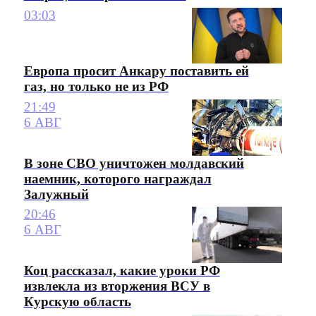
03:03
Европа просит Анкару поставить ей
газ, но только не из РФ
21:49
6 АВГ
В зоне СВО уничтожен молдавский
наемник, которого награждал
Залужный
20:46
6 АВГ
Коц рассказал, какие уроки РФ
извлекла из вторжения ВСУ в
Курскую область