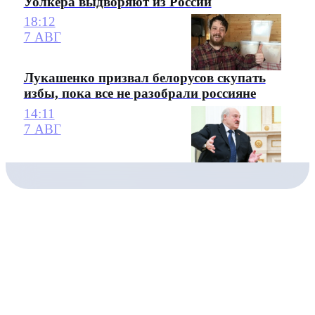
Уолкера выдворяют из России
18:12
7 АВГ
Лукашенко призвал белорусов скупать
избы, пока все не разобрали россияне
14:11
7 АВГ