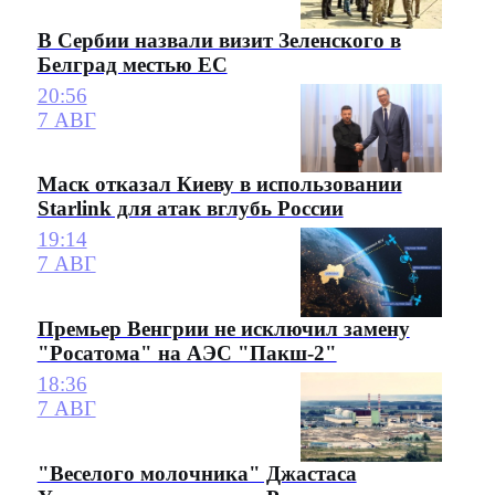
В Сербии назвали визит Зеленского в
Белград местью ЕС
20:56
7 АВГ
Маск отказал Киеву в использовании
Starlink для атак вглубь России
19:14
7 АВГ
Премьер Венгрии не исключил замену
"Росатома" на АЭС "Пакш-2"
18:36
7 АВГ
"Веселого молочника" Джастаса