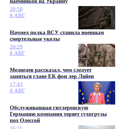
наемников на Украину
20:50
8 АВГ
Начмед полка ВСУ ставила военным
смертельные уколы
20:29
8 АВГ
Медведев рассказал, чем следует
заняться главе ЕК фон дер Ляйен
17:43
8 АВГ
Обслуживавшая гитлеровскую
Германию компания теряет сухогрузы
под Одессой
16:11