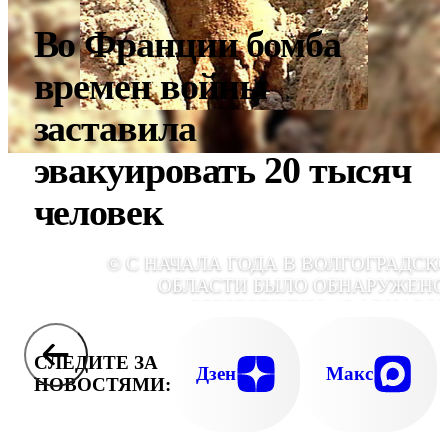
Во Франции бомба
времен войны
заставила
эвакуировать 20 тысяч
человек
© С НАЧАЛА ГОДА В ВОЛГОГРАДСК
ОБЛАСТИ БЫЛО ОБНАРУЖЕНО
ОБЕЗВРЕЖЕНО 12 АВИАБО
СЛЕДИТЕ ЗА
Дзен
Макс
НОВОСТЯМИ: