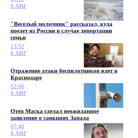
8 АВГ
"Веселый молочник" рассказал, куда
поедет из России в случае депортации
семьи
13:52
8 АВГ
Отражение атаки беспилотников идет в
Краснодаре
12:06
8 АВГ
Отец Маска сделал неожиданное
заявление о санкциях Запада
07:40
8 АВГ