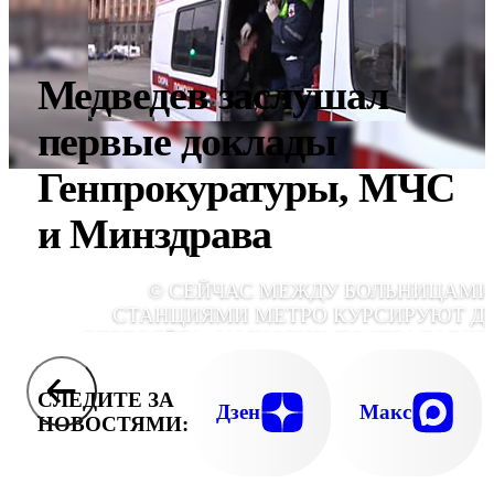
Медведев заслушал
первые доклады
Генпрокуратуры, МЧС
и Минздрава
© СЕЙЧАС МЕЖДУ БОЛЬНИЦАМИ
СТАНЦИЯМИ МЕТРО КУРСИРУЮТ Д
ВЕРТОЛЁТА. У МНОГИХ ПОСТРАДАВШ
ОЧЕНЬ ТЯЖЁЛЫЕ ТРАВМЫ, ТРЕБУЮТ
СРОЧНЫЕ ОПЕРАЦИИ. ПОСТРАДАВШ
СЛЕДИТЕ ЗА
ПРИНИМАЮТ СРАЗУ НЕСКОЛЬКО БОЛЬНИ
Дзен
Макс
НОВОСТЯМИ:
В ТОМ ЧИСЛЕ ИНСТИТУТ СКЛИФОСОВСКО
И БОТКИНСКАЯ БОЛЬНИЦ