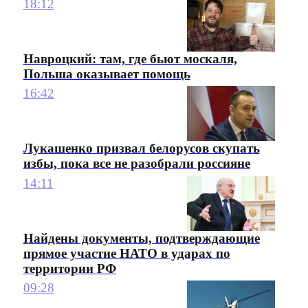
18:12
Навроцкий: там, где бьют москаля,
Польша оказывает помощь
16:42
Лукашенко призвал белорусов скупать
избы, пока все не разобрали россияне
14:11
Найдены документы, подтверждающие
прямое участие НАТО в ударах по
территории РФ
09:28