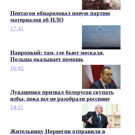
Пентагон обнародовал новую партию
материалов об НЛО
17:41
Навроцкий: там, где бьют москаля,
Польша оказывает помощь
16:42
Лукашенко призвал белорусов скупать
избы, пока все не разобрали россияне
14:11
Жительницу Норвегии отправили в