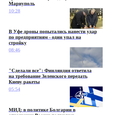
Мариуполь
10:28
В Уфе дроны попытались нанести удар
по предприятиям - один упал на
стройку
08:46
"Сделали все": Финляндия ответила
на требование Зеленского передать
Киеву ракеты
05:54
МИД: в политике Болгарии в