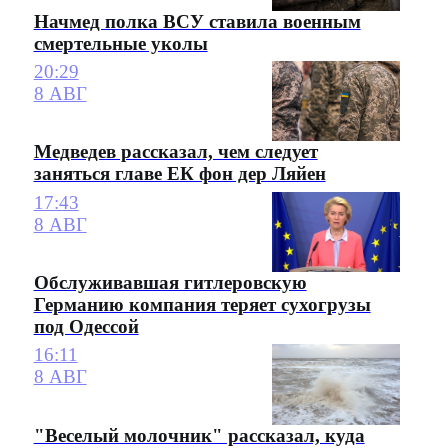
Начмед полка ВСУ ставила военным
смертельные уколы
20:29
8 АВГ
Медведев рассказал, чем следует
заняться главе ЕК фон дер Ляйен
17:43
8 АВГ
Обслуживавшая гитлеровскую
Германию компания теряет сухогрузы
под Одессой
16:11
8 АВГ
"Веселый молочник" рассказал, куда