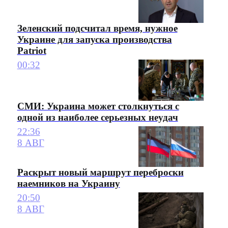
Зеленский подсчитал время, нужное
Украине для запуска производства
Patriot
00:32
СМИ: Украина может столкнуться с
одной из наиболее серьезных неудач
22:36
8 АВГ
Раскрыт новый маршрут переброски
наемников на Украину
20:50
8 АВГ