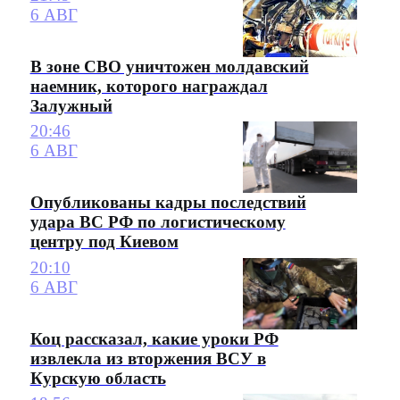
6 АВГ
В зоне СВО уничтожен молдавский
наемник, которого награждал
Залужный
20:46
6 АВГ
Опубликованы кадры последствий
удара ВС РФ по логистическому
центру под Киевом
20:10
6 АВГ
Коц рассказал, какие уроки РФ
извлекла из вторжения ВСУ в
Курскую область