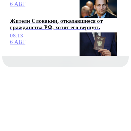
6 АВГ
Жители Словакии, отказавшиеся от
гражданства РФ, хотят его вернуть
08:13
6 АВГ