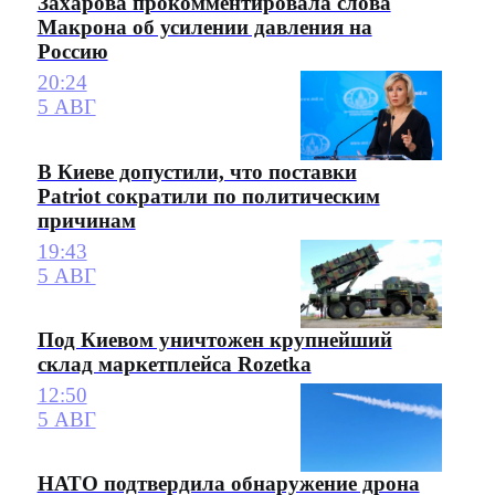
Захарова прокомментировала слова
Макрона об усилении давления на
Россию
20:24
5 АВГ
В Киеве допустили, что поставки
Patriot сократили по политическим
причинам
19:43
5 АВГ
Под Киевом уничтожен крупнейший
склад маркетплейса Rozetka
12:50
5 АВГ
НАТО подтвердила обнаружение дрона