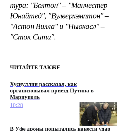
тура: "Болтон" – "Манчестер
Юнайтед", "Вулверхэмптон" –
"Астон Вилла" и "Ньюкасл" –
"Сток Сити".
ЧИТАЙТЕ ТАКЖЕ
Хуснуллин рассказал, как
организовывал приезд Путина в
Мариуполь
10:28
В Уфе дроны попытались нанести удар