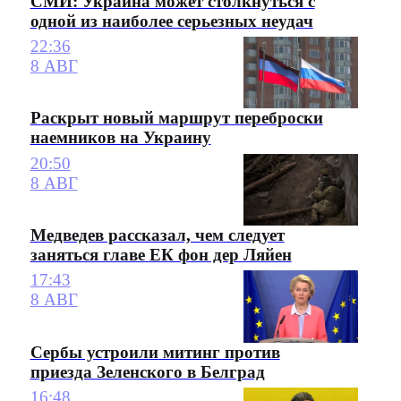
СМИ: Украина может столкнуться с
одной из наиболее серьезных неудач
22:36
8 АВГ
Раскрыт новый маршрут переброски
наемников на Украину
20:50
8 АВГ
Медведев рассказал, чем следует
заняться главе ЕК фон дер Ляйен
17:43
8 АВГ
Сербы устроили митинг против
приезда Зеленского в Белград
16:48