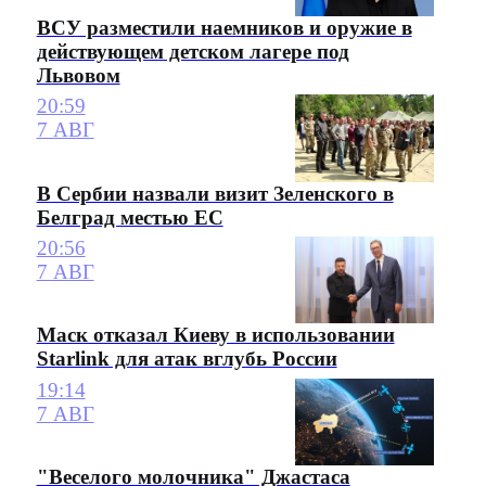
ВСУ разместили наемников и оружие в
действующем детском лагере под
Львовом
20:59
7 АВГ
В Сербии назвали визит Зеленского в
Белград местью ЕС
20:56
7 АВГ
Маск отказал Киеву в использовании
Starlink для атак вглубь России
19:14
7 АВГ
"Веселого молочника" Джастаса