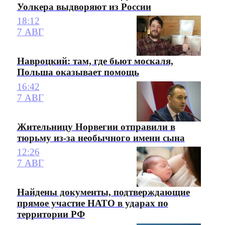
Уолкера выдворяют из России
18:12
7 АВГ
Навроцкий: там, где бьют москаля,
Польша оказывает помощь
16:42
7 АВГ
Жительницу Норвегии отправили в
тюрьму из-за необычного имени сына
12:26
7 АВГ
Найдены документы, подтверждающие
прямое участие НАТО в ударах по
территории РФ