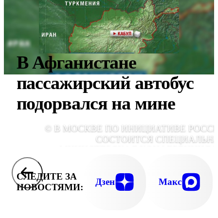
В Афганистане
пассажирский автобус
подорвался на мине
© В МОСКВЕ ПО ИНИЦИАТИВЕ РОСС
СОСТОИТСЯ СПЕЦИАЛЬН
МИНИСТЕРСКАЯ КОНФЕРЕНЦИЯ 
АФГАНИСТАНУ ПОД ЭГИДОЙ ШАНХАЙСК
ОРГАНИЗАЦИИ СОТРУДНИЧЕСТ
СЛЕДИТЕ ЗА
Дзен
Макс
НОВОСТЯМИ: