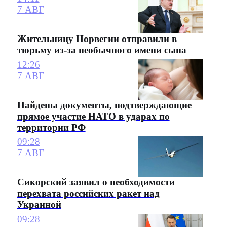
7 АВГ
Жительницу Норвегии отправили в
тюрьму из-за необычного имени сына
12:26
7 АВГ
Найдены документы, подтверждающие
прямое участие НАТО в ударах по
территории РФ
09:28
7 АВГ
Сикорский заявил о необходимости
перехвата российских ракет над
Украиной
09:28