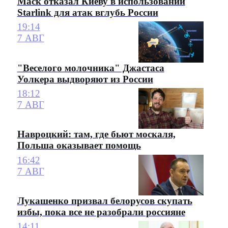
Маск отказал Киеву в использовании
Starlink для атак вглубь России
19:14
7 АВГ
"Веселого молочника" Джастаса
Уолкера выдворяют из России
18:12
7 АВГ
Навроцкий: там, где бьют москаля,
Польша оказывает помощь
16:42
7 АВГ
Лукашенко призвал белорусов скупать
избы, пока все не разобрали россияне
14:11