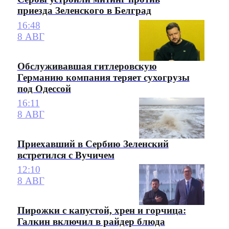
приезда Зеленского в Белград
16:48
8 АВГ
Обслуживавшая гитлеровскую
Германию компания теряет сухогрузы
под Одессой
16:11
8 АВГ
Приехавший в Сербию Зеленский
встретился с Вучичем
12:10
8 АВГ
Пирожки с капустой, хрен и горчица:
Галкин включил в райдер блюда