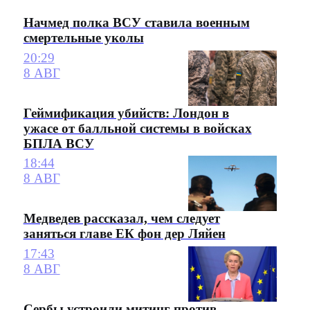
Начмед полка ВСУ ставила военным
смертельные уколы
20:29
8 АВГ
Геймификация убийств: Лондон в
ужасе от балльной системы в войсках
БПЛА ВСУ
18:44
8 АВГ
Медведев рассказал, чем следует
заняться главе ЕК фон дер Ляйен
17:43
8 АВГ
Сербы устроили митинг против