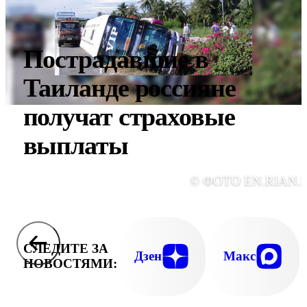
Пострадавшие в
Таиланде россияне
получат страховые
выплаты
© ФОТО EN.RIAN.
СЛЕДИТЕ ЗА
Дзен
Макс
НОВОСТЯМИ: