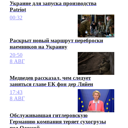
Украине для запуска производства
Patriot
00:32
Раскрыт новый маршрут переброски
наемников на Украину
20:50
8 АВГ
Медведев рассказал, чем следует
заняться главе ЕК фон дер Ляйен
17:43
8 АВГ
Обслуживавшая гитлеровскую
Германию компания теряет сухогрузы
под Одессой