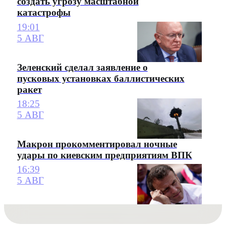
создать угрозу масштабной
катастрофы
19:01
5 АВГ
Зеленский сделал заявление о
пусковых установках баллистических
ракет
18:25
5 АВГ
Макрон прокомментировал ночные
удары по киевским предприятиям ВПК
16:39
5 АВГ