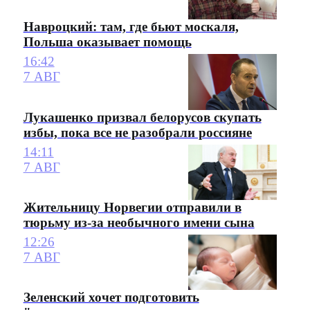
Навроцкий: там, где бьют москаля,
Польша оказывает помощь
16:42
7 АВГ
Лукашенко призвал белорусов скупать
избы, пока все не разобрали россияне
14:11
7 АВГ
Жительницу Норвегии отправили в
тюрьму из-за необычного имени сына
12:26
7 АВГ
Зеленский хочет подготовить