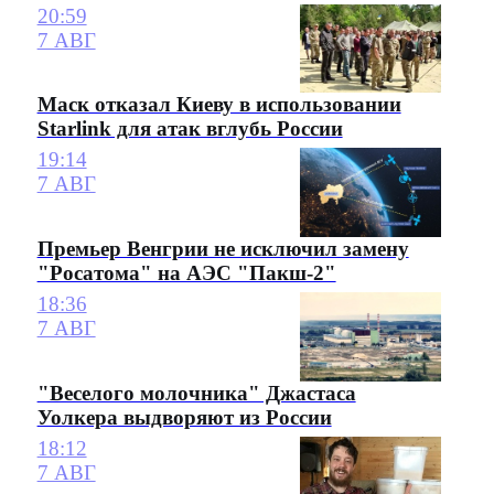
20:59
7 АВГ
Маск отказал Киеву в использовании
Starlink для атак вглубь России
19:14
7 АВГ
Премьер Венгрии не исключил замену
"Росатома" на АЭС "Пакш-2"
18:36
7 АВГ
"Веселого молочника" Джастаса
Уолкера выдворяют из России
18:12
7 АВГ