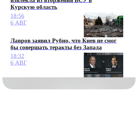
извлекла из вторжения ВСУ в
Курскую область
18:56
6 АВГ
Лавров заявил Рубио, что Киев не смог
бы совершать теракты без Запада
18:32
6 АВГ