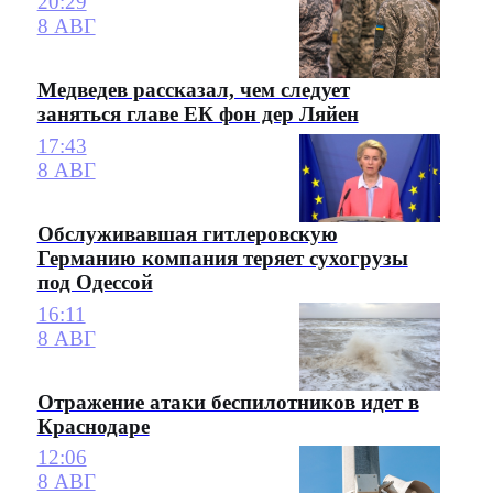
20:29
8 АВГ
Медведев рассказал, чем следует
заняться главе ЕК фон дер Ляйен
17:43
8 АВГ
Обслуживавшая гитлеровскую
Германию компания теряет сухогрузы
под Одессой
16:11
8 АВГ
Отражение атаки беспилотников идет в
Краснодаре
12:06
8 АВГ