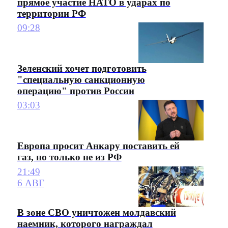
прямое участие НАТО в ударах по
территории РФ
09:28
Зеленский хочет подготовить
"специальную санкционную
операцию" против России
03:03
Европа просит Анкару поставить ей
газ, но только не из РФ
21:49
6 АВГ
В зоне СВО уничтожен молдавский
наемник, которого награждал