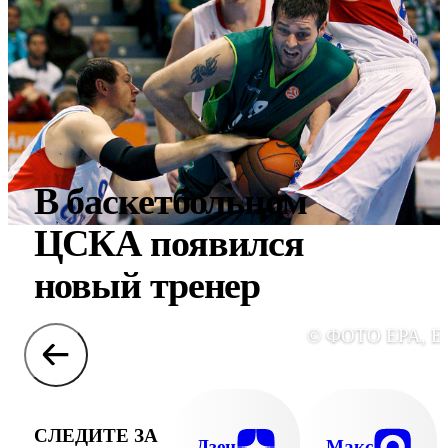
В баскетбольном
ЦСКА появился
новый тренер
© ФОТО EPA, E
СЛЕДИТЕ ЗА
Дзен
Макс